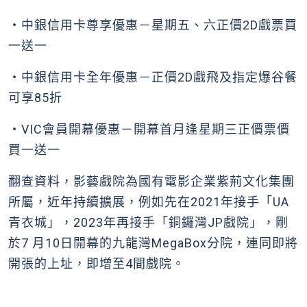
・中銀信用卡尊享優惠－星期五、六正價2D戲票買
一送一
・中銀信用卡全年優惠－正價2D戲飛及指定爆谷餐
可享85折
・VIC會員開幕優惠－開幕首月逢星期三正價票價
買一送一
翻查資料，影藝戲院為國有電影企業紫荊文化集團
所屬，近年持續擴展，例如先在2021年接手「UA
青衣城」，2023年再接手「銅鑼灣JP戲院」，剛
於7 月10日開幕的九龍灣MegaBox分院，連同即將
開張的上址，即增至4間戲院。