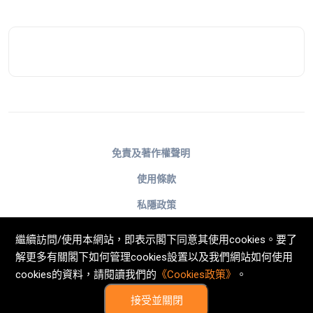
免責及著作權聲明
使用條款
私隱政策
不歧視及不騷擾聲明
繼續訪問/使用本網站，即表示閣下同意其使用cookies。要了
Cookies政策
解更多有關閣下如何管理cookies設置以及我們網站如何使用
cookies的資料，請閱讀我們的
《Cookies政策》
。
© Now TV Limited 2011-2026 著作權所有
接受並關閉