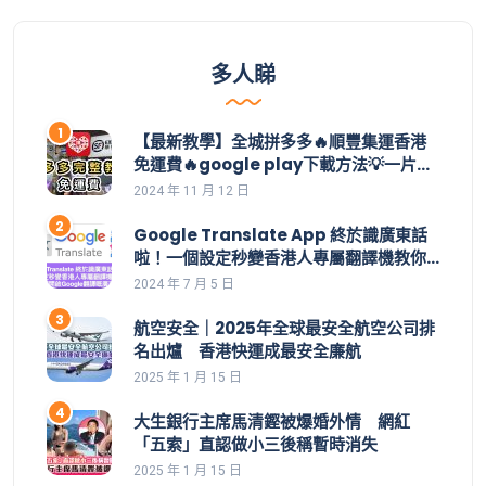
多人睇
【最新教學】全城拼多多🔥順豐集運香港
免運費🔥google play下載方法💡一片學
識拼多多整個操作👊集運價目表｜拼多多
2024 年 11 月 12 日
教學｜集運直郵｜拼多多如何買｜拼多多
香港下載｜香港付款｜購物車｜應用寶
Google Translate App 終於識廣東話
啦！一個設定秒變香港人專屬翻譯機教你
一招開啟Google翻譯嘅廣東話功能 | 安裝
2024 年 7 月 5 日
了都用不到，點解？設定好手機就用到。
航空安全｜2025年全球最安全航空公司排
名出爐 香港快運成最安全廉航
2025 年 1 月 15 日
大生銀行主席馬清鏗被爆婚外情 網紅
「五索」直認做小三後稱暫時消失
2025 年 1 月 15 日