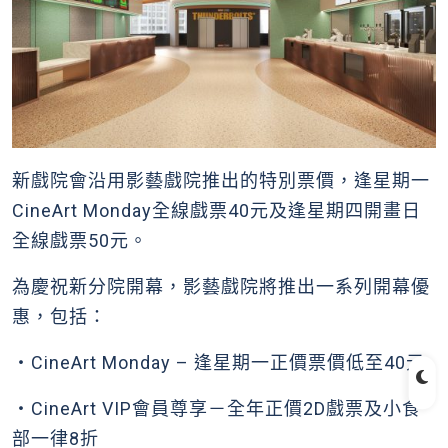
新戲院會沿用影藝戲院推出的特別票價，逢星期一
CineArt Monday全線戲票40元及逢星期四開畫日
全線戲票50元。
為慶祝新分院開幕，影藝戲院將推出一系列開幕優
惠，包括：
・CineArt Monday – 逢星期一正價票價低至40元
・CineArt VIP會員尊享－全年正價2D戲票及小食
部一律8折