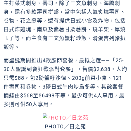
主打菜式刺身、壽司，除了三文魚刺身、海膽刺
身，還有多款壽司拼盤，當中包括人氣炙燒壽司、
卷物、花之戀等，還有提供日式小食及炸物，包括
日式炸雞塊、南瓜及紫薯甘粟薯餅、燒羊架、厚燒
玉子等，而主食有三文魚蟹籽炒飯、滑蛋吉列豬扒
飯等。
而聖誕期間推出4款應節套餐，最抵之選——「25-
30人聖誕到會狂歡派對套餐」，售價$2,638，人均
只需$88，包2磅蟹籽沙律、200g前菜小食、121
件壽司和卷物、3磅日式牛肉炒烏冬等。其餘套餐
價錢由$568至$6498不等，最少可供4人享用，最
多則可供50人享用。
PHOTO／日之苑