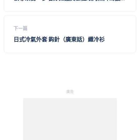
爭議
下一篇
日式冷氣外套 鈎針（廣東話）織冷衫
廣告