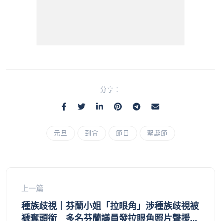
分享：
元旦
到會
節日
聖誕節
上一篇
種族歧視｜芬蘭小姐「拉眼角」涉種族歧視被
褫奪頭銜 多名芬蘭議員發拉眼角照片聲援惹