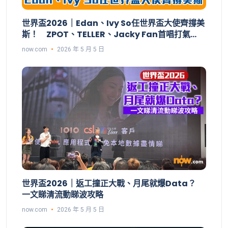
世界盃2026｜Edan、Ivy So任世界盃大使齊撐美
斯！ ZPOT、TELLER、Jacky Fan首唱打氣
歌：投入咗好多熱情
now.com
2026 年 5 月 5 日
世界盃2026｜返工撞正大戰、月尾就爆Data？
一文睇清流動睇波攻略
now.com
2026 年 5 月 5 日