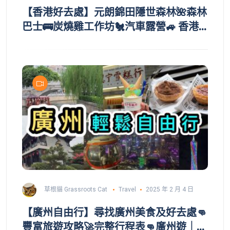
【香港好去處】元朗錦田隱世森林🌺森林
巴士🚌炭燒雞工作坊🐔汽車露營🚙 香港
露營場地｜山林里｜Car camping ｜親
子好去處 ｜露營用品
草根貓 Grassroots Cat
Travel
2025 年 2 月 4 日
【廣州自由行】尋找廣州美食及好去處👊
豐富旅遊攻略🚀完整行程表👊廣州遊｜廣