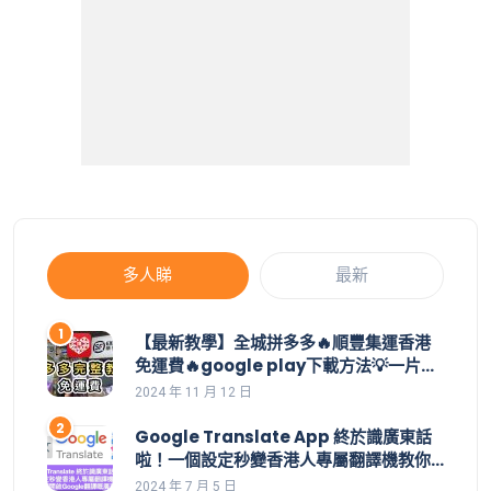
多人睇
最新
【最新教學】全城拼多多🔥順豐集運香港
免運費🔥google play下載方法💡一片學
識拼多多整個操作👊集運價目表｜拼多多
2024 年 11 月 12 日
教學｜集運直郵｜拼多多如何買｜拼多多
香港下載｜香港付款｜購物車｜應用寶
Google Translate App 終於識廣東話
啦！一個設定秒變香港人專屬翻譯機教你
一招開啟Google翻譯嘅廣東話功能 | 安裝
2024 年 7 月 5 日