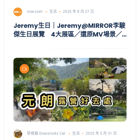
now.com
生活
2025 年 8 月 27 日
Jeremy生日｜Jeremy@MIRROR李駿
傑生日展覽 4大展區／還原MV場景／
互動馬賽克牆照相館／展出Jeremy親筆
信
草根貓 Grassroots Cat
生活
2025 年 3 月 31 日