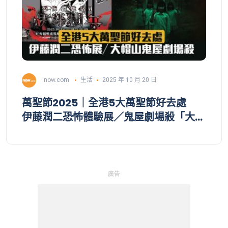
now.com
生活
2025 年 10 月 20 日
萬聖節2025｜全港5大萬聖節好去處
伊藤潤二恐怖體驗展／鬼屋劇場殺「大帽
山屍樂園」（不斷更新）
廣告