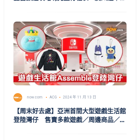
州景點｜廣州塔｜聖心大教堂｜沙面島｜
永慶坊｜永慶美食｜阿婆牛雜｜恩寧雪糕
｜李小龍祖居｜荔枝灣｜北京路太平館｜
廣州歷史
now.com
ACG
2024 年 11 月 13 日
【周末好去處】亞洲首間大型遊戲生活館
登陸灣仔 售賣多款遊戲／周邊商品／即
睇期間限定《勇者鬥惡龍》主題活動詳情