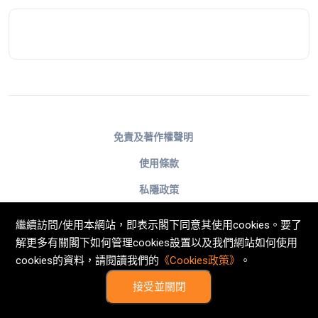
免責及著作權聲明
使用條款
私隱政策
不歧視及不騷擾聲明
繼續訪問/使用本網站，即表示閣下同意其使用cookies。要了
Cookies政策
解更多有關閣下如何管理cookies設置以及我們網站如何使用
cookies的資料，請閱讀我們的
《Cookies政策》
。
© Now TV Limited 2011-2026 著作權所有
接受並關閉