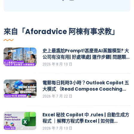
來自「Aforadvice 阿棟有事求教」
史上最尷尬Prompt!甚麼是AI蒸餾模型? 大
公司有沒有用| 好處壞處| 運作步驟| 問題類
型| 解答方法| 學生模型和老師模型的規模
2026 年 8 月 10 日
電郵每日耗時3小時？Outlook Copilot 五
大模式 （Read Compose Coaching
Chat Action）全面解構
2026 年 7 月 22 日
Excel 秘技 Copilot 中 .rules | 自動生成方
程式 ｜解釋方程式學 Excel | 如何做
Budget, Event Planner, Product
2026 年 7 月 13 日
Schedule