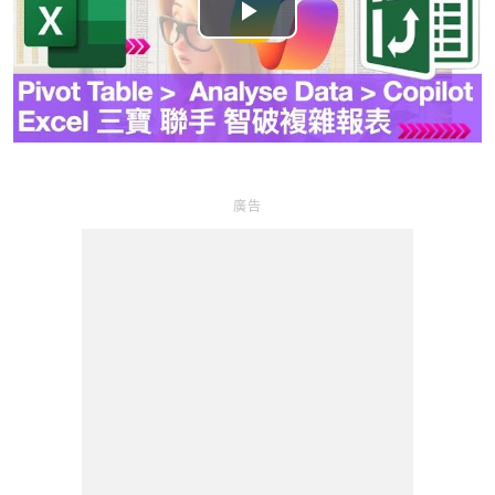
P
l
a
y
廣告
V
i
d
e
o