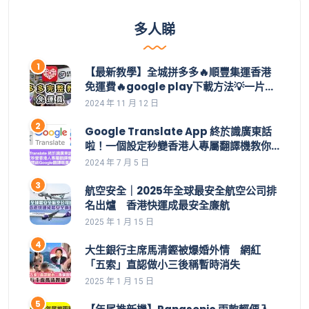
多人睇
【最新教學】全城拼多多🔥順豐集運香港
免運費🔥google play下載方法💡一片學
識拼多多整個操作👊集運價目表｜拼多多
2024 年 11 月 12 日
教學｜集運直郵｜拼多多如何買｜拼多多
香港下載｜香港付款｜購物車｜應用寶
Google Translate App 終於識廣東話
啦！一個設定秒變香港人專屬翻譯機教你
一招開啟Google翻譯嘅廣東話功能 | 安裝
2024 年 7 月 5 日
了都用不到，點解？設定好手機就用到。
航空安全｜2025年全球最安全航空公司排
名出爐 香港快運成最安全廉航
2025 年 1 月 15 日
大生銀行主席馬清鏗被爆婚外情 網紅
「五索」直認做小三後稱暫時消失
2025 年 1 月 15 日