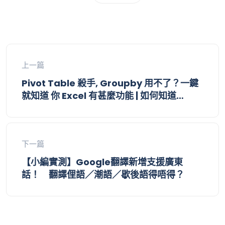
上一篇
Pivot Table 殺手, Groupby 用不了？一鍵
就知道 你 Excel 有甚麼功能 | 如何知道
EXCEL 版本｜樞紐分析表要 R.I.P. ？｜Excel
新秘密武器 GROUPBY
下一篇
【小編實測】Google翻譯新增支援廣東
話！ 翻譯俚語／潮語／歇後語得唔得？