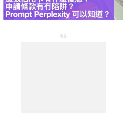
l
a
y
廣告
V
i
d
e
o