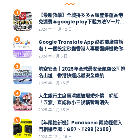
【最新教學】全城拼多多🔥順豐集運香港
免運費🔥google play下載方法💡一片學
識拼多多整個操作👊集運價目表｜拼多多
2024 年 11 月 12 日
教學｜集運直郵｜拼多多如何買｜拼多多
香港下載｜香港付款｜購物車｜應用寶
Google Translate App 終於識廣東話
啦！一個設定秒變香港人專屬翻譯機教你
一招開啟Google翻譯嘅廣東話功能 | 安裝
2024 年 7 月 5 日
了都用不到，點解？設定好手機就用到。
航空安全｜2025年全球最安全航空公司排
名出爐 香港快運成最安全廉航
2025 年 1 月 15 日
大生銀行主席馬清鏗被爆婚外情 網紅
「五索」直認做小三後稱暫時消失
2025 年 1 月 15 日
【年尾推新機】Panasonic 兩款輕便入
門相機登場：G97、TZ99 (ZS99)
2024 年 12 月 18 日