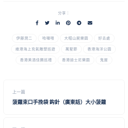
分享：
伊藤潤二
哈囉喂
大帽山屍樂園
好去處
維港海上充氣雕塑巡遊
萬聖節
香港海洋公園
香港美酒佳餚巡禮
香港迪士尼樂園
鬼屋
上一篇
菠蘿束口手挽袋 鈎針（廣東話）大小菠蘿