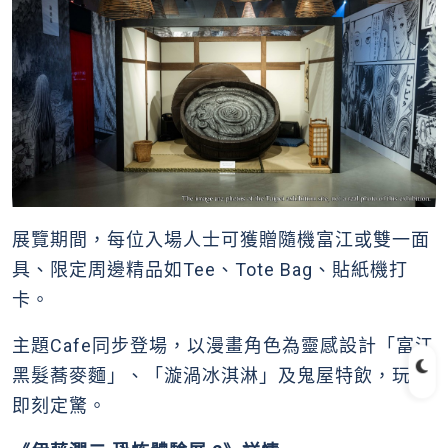
展覽期間，每位入場人士可獲贈隨機富江或雙一面
具、限定周邊精品如Tee、Tote Bag、貼紙機打
卡。
主題Cafe同步登場，以漫畫角色為靈感設計「富江
黑髮蕎麥麵」、「漩渦冰淇淋」及鬼屋特飲，玩完
即刻定驚。