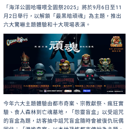
「海洋公園哈囉喂全園祭2025」將於9月6日至11
月2日舉行，以解鎖「最黑暗頑魂」為主題，推出
六大驚嚇主題體驗和十大現場表演。
今年六大主題體驗由都市奇案、宗教獻祭、瘋狂實
驗、食人森林到亡魂墓地，「怨靈盲盒」以受詛咒
的盲盒為題，訪客抽中詛咒盲盒隨時會被復仇玩偶