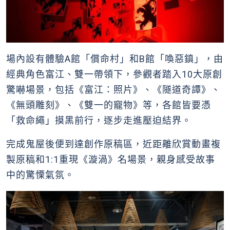
場內設有體驗A館「償命村」和B館「喚惡鎮」，由
經典角色富江、雙一帶領下，參觀者踏入10大原創
驚嚇場景，包括《富江：照片》、《隧道奇譚》、
《無頭雕刻》、《雙一的寵物》等，各館皆要憑
「救命繩」摸黑前行，逐步走進壓迫結界。
完成鬼屋後便到達創作原稿區，近距離欣賞動畫複
製原稿和1:1重現《漩渦》名場景，親身感受故事
中的驚慄氣氛。