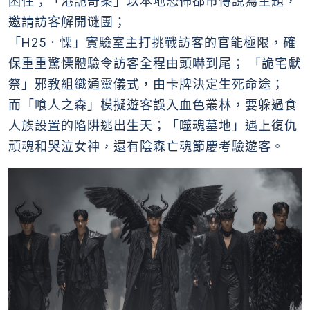
困住；「港詭奇案」以本地恐怖都市傳說為主題，
邀請訪客解開谜團；
「H25．慄」實驗室主打挑戰訪客的官能極限，確
保重重驚慄體驗令訪客全程由頭嚇到尾； 「詭宅獻
祭」邪教組織通靈儀式，由卡牌決定生死命途；
而「喰人之森」模擬遊客誤入血色叢林，要躲過食
人族設置的陷阱逃出生天；「噬魂墓地」遇上復仇
頑魂和哭泣女神，還有陰森亡魂節慶考驗遊客。