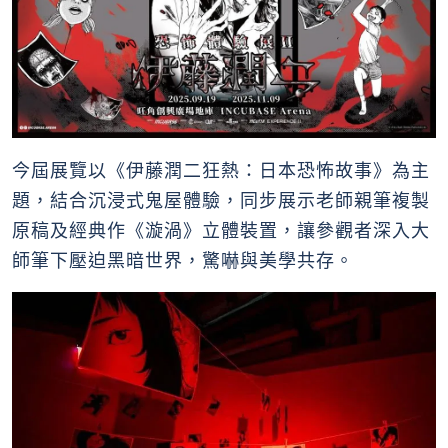
今屆展覽以《伊藤潤二狂熱：日本恐怖故事》為主
題，結合沉浸式鬼屋體驗，同步展示老師親筆複製
原稿及經典作《漩渦》立體裝置，讓參觀者深入大
師筆下壓迫黑暗世界，驚嚇與美學共存。