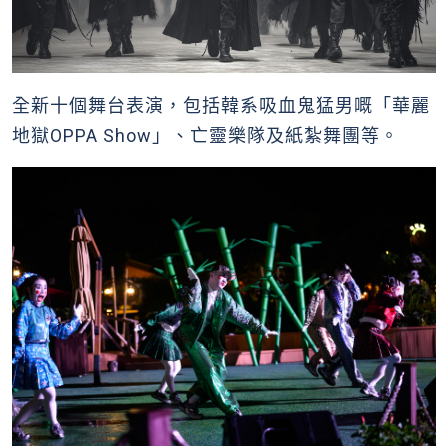
全新十個舞台表演，包括韓系吸血鬼猛男嘅「華麗
地獄OPPA Show」、亡靈樂隊及紙紮舞團等。