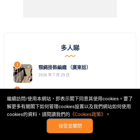
多人睇
頸繩掛飾編織 （廣東話）
2026 年 7 月 29 日
貝殼花邊漁夫帽 鈎針（廣東話）
繼續訪問/使用本網站，即表示閣下同意其使用cookies。要了
2026 年 7 月 30 日
解更多有關閣下如何管理cookies設置以及我們網站如何使用
cookies的資料，請閱讀我們的
《Cookies政策》
。
超易必學 DIY AirPods耳機編織保護套
2026 年 7 月 31 日
接受並關閉