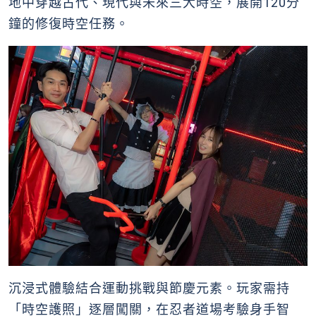
地中穿越古代、現代與未來三大時空，展開120分
鐘的修復時空任務。
沉浸式體驗結合運動挑戰與節慶元素。玩家需持
「時空護照」逐層闖關，在忍者道場考驗身手智