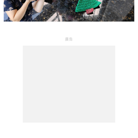
l
a
y
廣告
V
i
d
e
o