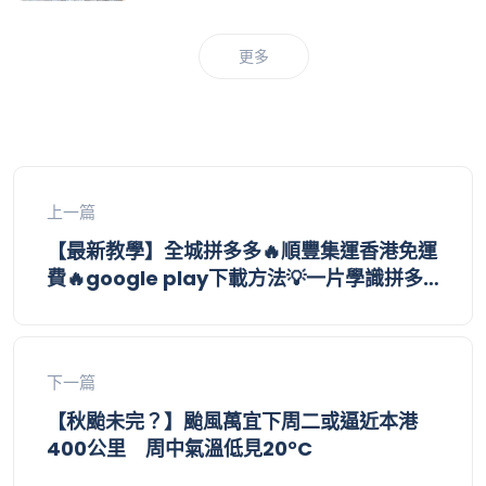
更多
上一篇
【最新教學】全城拼多多🔥順豐集運香港免運
費🔥google play下載方法💡一片學識拼多
多整個操作👊集運價目表｜拼多多教學｜集運
直郵｜拼多多如何買｜拼多多香港下載｜香港
付款｜購物車｜應用寶
下一篇
【秋颱未完？】颱風萬宜下周二或逼近本港
400公里 周中氣溫低見20°C