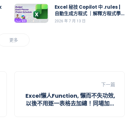
k
Excel 秘技 Copilot 中 .rules |
自動生成方程式 ｜解釋方程式學
Excel | 如何做 Budget, Event
2026 年 7 月 13 日
Planner, Product Schedule
更多
下一篇
Excel懶人Function, 懶而不失功效,
以後不用逐一表格去加總！同場加映
Conditional Formatting 一目了
然清楚每粒數據走勢！