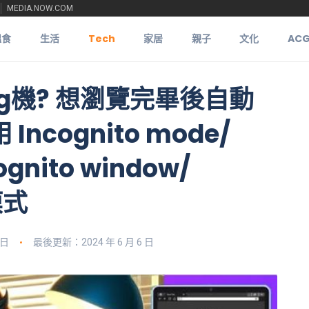
MEDIA.NOW.COM
搵食
生活
Tech
家居
親子
文化
AC
g機? 想瀏覽完畢後自動
ncognito mode/
cognito window/
模式
 日
最後更新：2024 年 6 月 6 日