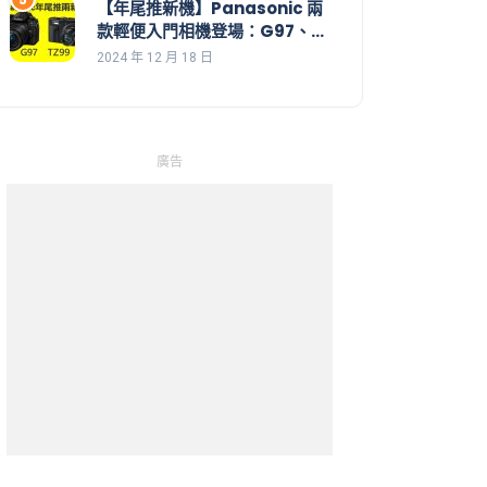
【年尾推新機】Panasonic 兩
款輕便入門相機登場：G97、
TZ99 (ZS99)
2024 年 12 月 18 日
廣告