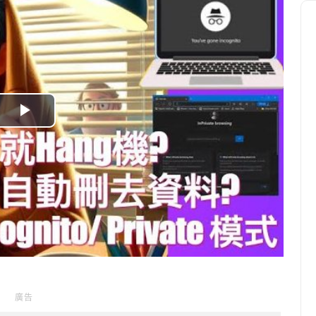
P
l
a
y
V
i
廣告