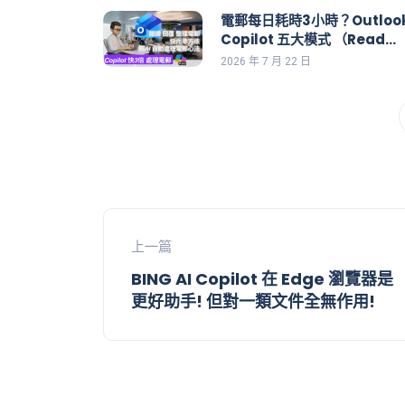
電郵每日耗時3小時？Outloo
Copilot 五大模式 （Read
Compose Coaching Chat
2026 年 7 月 22 日
Action）全面解構
上一篇
BING AI Copilot 在 Edge 瀏覽器是
更好助手! 但對一類文件全無作用!