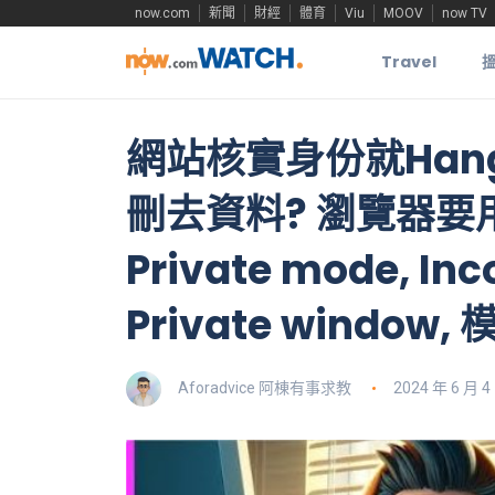
now.com
新聞
財經
體育
Viu
MOOV
now TV
Travel
網站核實身份就Han
刪去資料? 瀏覽器要用 I
Private mode, In
Private window, 
Aforadvice 阿棟有事求教
2024 年 6 月 4