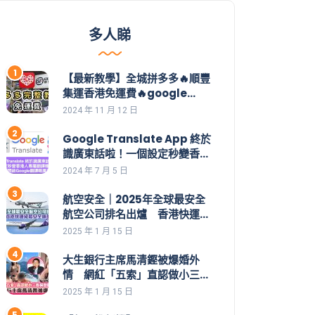
多人睇
【最新教學】全城拼多多🔥順豐
集運香港免運費🔥google
play下載方法💡一片學識拼多
2024 年 11 月 12 日
多整個操作👊集運價目表｜拼多
多教學｜集運直郵｜拼多多如何
Google Translate App 終於
買｜拼多多香港下載｜香港付款
識廣東話啦！一個設定秒變香港
｜購物車｜應用寶
人專屬翻譯機教你一招開啟
2024 年 7 月 5 日
Google翻譯嘅廣東話功能 | 安
裝了都用不到，點解？設定好手
航空安全｜2025年全球最安全
機就用到。
航空公司排名出爐 香港快運成
最安全廉航
2025 年 1 月 15 日
大生銀行主席馬清鏗被爆婚外
情 網紅「五索」直認做小三後
稱暫時消失
2025 年 1 月 15 日