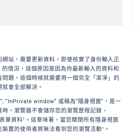
d
e
o
的網站，需要更新資料，即使核實了身份輸入正
ng 的情況，這個原因是因為你最新輸入的資料和
有問題，這個時候就需要用一個完全「潔淨」的
題就會全部解決。
ndow”, “InPrivate window” 或稱為”隱身視窗”，是一
頁時，瀏覽器不會儲存您的瀏覽歷程記錄、
址和表單資料¹。這意味著，當您關閉所有隱身視窗
此裝置的使用者將無法看到您的瀏覽活動¹。