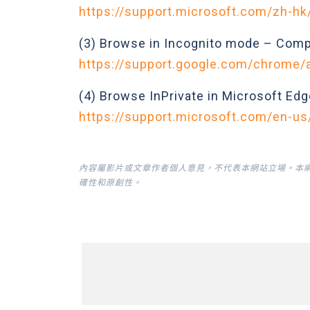
https://support.microsoft.com/zh-h
(3) Browse in Incognito mode – Com
https://support.google.com/chrome/
(4) Browse InPrivate in Microsoft Ed
https://support.microsoft.com/en-u
內容屬影片或文章作者個人意見，不代表本網站立場。本
確性和原創性。