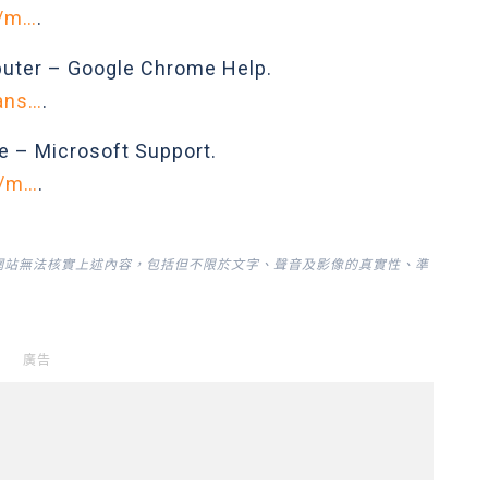
k/m…
.
puter – Google Chrome Help.
ans…
.
ge – Microsoft Support.
s/m…
.
網站無法核實上述內容，包括但不限於文字、聲音及影像的真實性、準
廣告