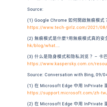
Source:
(1) Google Chrome 如何開啟無
https://www.tech-girlz.com/2021/08
(2) 無痕模式是什麼?用無痕模式真的安全嗎? 
hk/blog/what…
.
(3) 什么是隐身模式和隐私浏览？ – 卡
https://www.kaspersky.com.cn/reso
Source: Conversation with Bing, 09/
(1) 在 Microsoft Edge 中用 InPrivat
https://support.microsoft.com/zh-t
(2) 在 Microsoft Edge 中用 InPrivate 