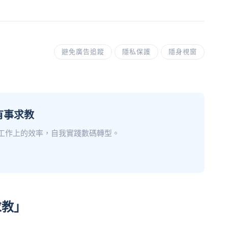
避免廣告追蹤
隱私保護
隱身視窗
棟有事求教
上工作上的效率，自我實踐數碼轉型。
求教」