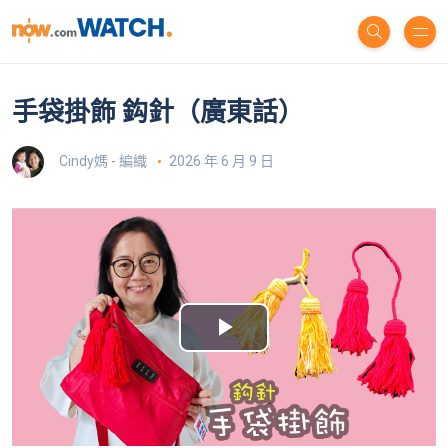
手袋掛飾 鈎針（廣東話）
Cindy媽 - 編織
2026 年 6 月 9 日
P
l
a