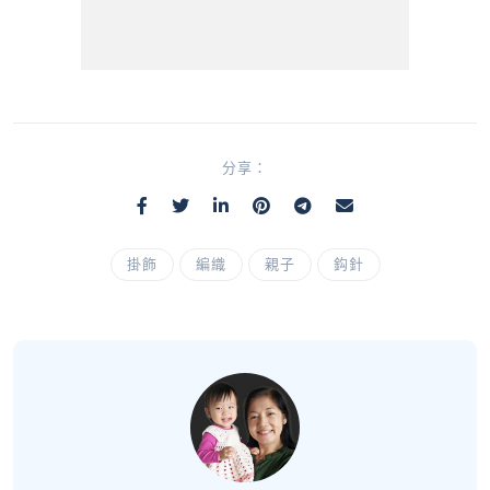
分享：
掛飾
編織
親子
鈎針