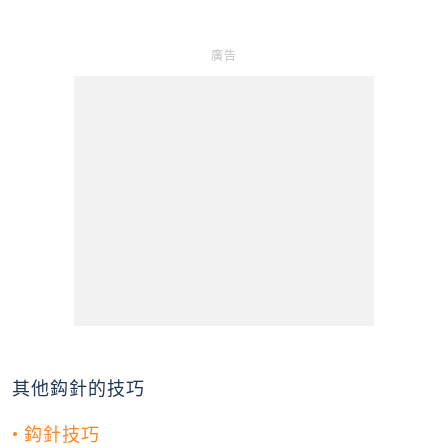
y
廣告
V
i
d
e
o
其他鈎針的技巧
• 鈎針技巧