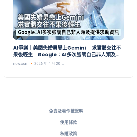
AI爭議｜美國失婚男戀上Gemini 求實體交往不
果後輕生 Google：AI多次強調自己非人類及提
供求助資訊
now.com
2026 年 4 月 20 日
免責及著作權聲明
使用條款
私隱政策