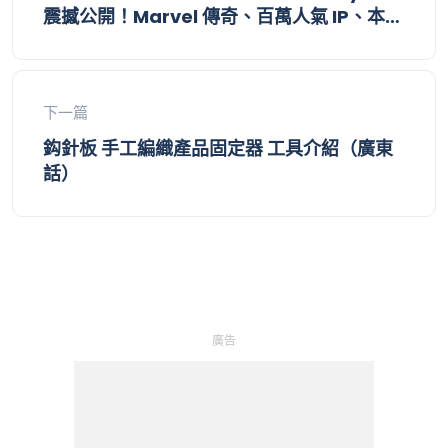
震撼公開！Marvel 傳奇、百萬人氣 IP、本地
金獎大師 2026 巔峰匯聚
下一篇
鈎針板 手工編織產品固定器 工具介紹（廣東
話）
廣告