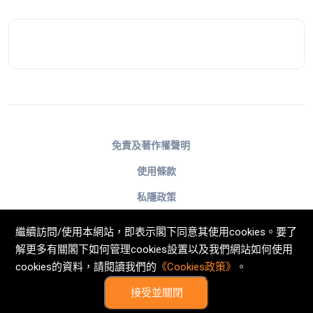
免責及著作權聲明
使用條款
私隱政策
不歧視及不騷擾聲明
繼續訪問/使用本網站，即表示閣下同意其使用cookies。要了
Cookies政策
解更多有關閣下如何管理cookies設置以及我們網站如何使用
cookies的資料，請閱讀我們的
《Cookies政策》
。
© Now TV Limited 2011-2026 著作權所有
接受並關閉