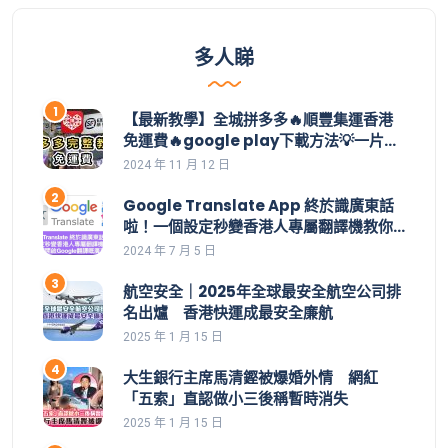
多人睇
【最新教學】全城拼多多🔥順豐集運香港
免運費🔥google play下載方法💡一片學
識拼多多整個操作👊集運價目表｜拼多多
2024 年 11 月 12 日
教學｜集運直郵｜拼多多如何買｜拼多多
香港下載｜香港付款｜購物車｜應用寶
Google Translate App 終於識廣東話
啦！一個設定秒變香港人專屬翻譯機教你
一招開啟Google翻譯嘅廣東話功能 | 安裝
2024 年 7 月 5 日
了都用不到，點解？設定好手機就用到。
航空安全｜2025年全球最安全航空公司排
名出爐 香港快運成最安全廉航
2025 年 1 月 15 日
大生銀行主席馬清鏗被爆婚外情 網紅
「五索」直認做小三後稱暫時消失
2025 年 1 月 15 日