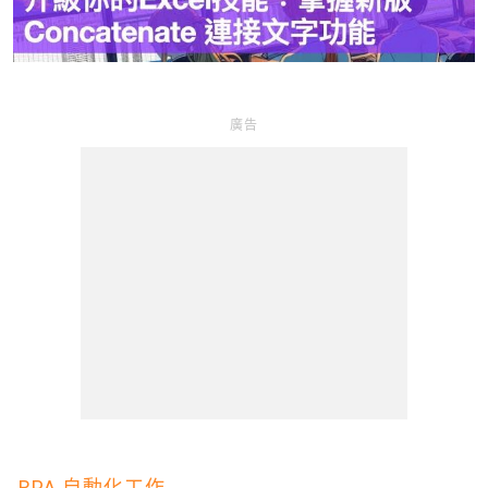
l
a
y
廣告
V
i
d
e
o
RPA 自動化工作