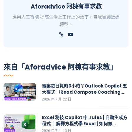
Aforadvice 阿棟有事求教
應用人工智能 提高生活上工作上的效率，自我實踐數碼
轉型。
來自「Aforadvice 阿棟有事求教」
電郵每日耗時3小時？Outlook Copilot 五
大模式 （Read Compose Coaching
Chat Action）全面解構
2026 年 7 月 22 日
Excel 秘技 Copilot 中 .rules | 自動生成方
程式 ｜解釋方程式學 Excel | 如何做
Budget, Event Planner, Product
2026 年 7 月 13 日