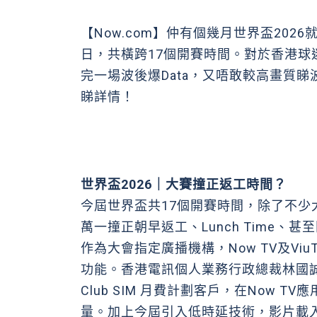
【Now.com】仲有個幾月世界盃202
日，共橫跨17個開賽時間。對於香港
完一場波後爆Data，又唔敢較高畫質
睇詳情！
世界盃2026｜大賽撞正返工時間？
今屆世界盃共17個開賽時間，除了不
萬一撞正朝早返工、Lunch Time、
作為大會指定廣播機構，Now TV及V
功能。香港電訊個人業務行政總裁林國誠（B
Club SIM 月費計劃客戶，在Now
量。加上今屆引入低時延技術，影片載入