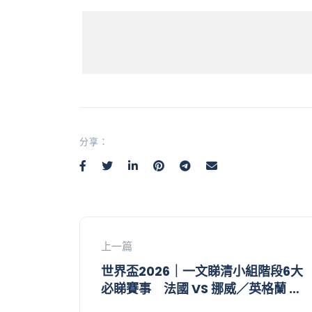
分享：
上一篇
世界盃2026｜一文睇清小組階段6大
必睇賽事 法國 VS 挪威／英格蘭 VS
克羅地亞