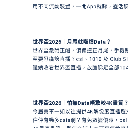
用不同流動裝置，一開App就睇，靈活睇
世界盃2026｜月尾就嚟爆Data？
世界盃激戰正酣，偏偏撞正月尾，手機數據
至要忍痛熄直播？csl、1010 及 Cl
繼續收看世界盃直播，放膽睇足全部10
世界盃2026｜怕無Data唔敢較4K畫質
今屆賽事一如以往提供4K解像度直播選
住仲有幾多data剩？有免數據優惠，csl、