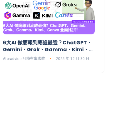
6大AI 做簡報到底誰最強？ChatGPT、
Gemini、Grok、Gamma、Kimi、
Canva 全面比拼！
Aforadvice 阿棟有事求教
2025 年 12 月 30 日