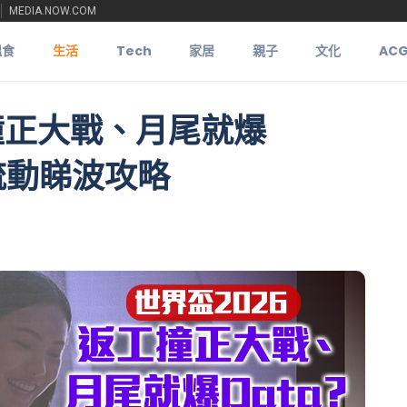
MEDIA.NOW.COM
搵食
生活
Tech
家居
親子
文化
AC
撞正大戰、月尾就爆
流動睇波攻略