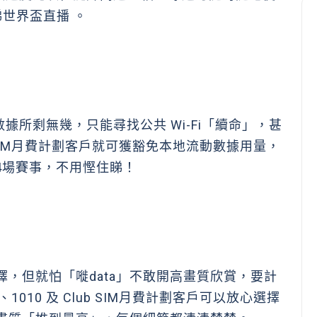
世界盃直播 。
所剩無幾，只能尋找公共 Wi-Fi「續命」，甚
ub SIM月費計劃客戶就可獲豁免本地流動數據用量，
4場賽事，不用慳住睇！
？
擇，但就怕「嘥data」不敢開高畫質欣賞，要計
1010 及 Club SIM月費計劃客戶可以放心選擇