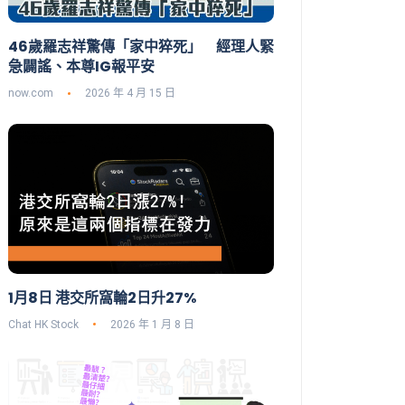
46歲羅志祥驚傳「家中猝死」 經理人緊
急闢謠、本尊IG報平安
now.com
2026 年 4 月 15 日
1月8日 港交所窩輪2日升27%
Chat HK Stock
2026 年 1 月 8 日