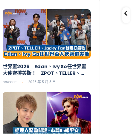
世界盃2026｜Edan、Ivy So任世界盃
大使齊撐美斯！ ZPOT、TELLER、
Jacky Fan首唱打氣歌：投入咗好多熱
now.com
2026 年 5 月 5 日
情