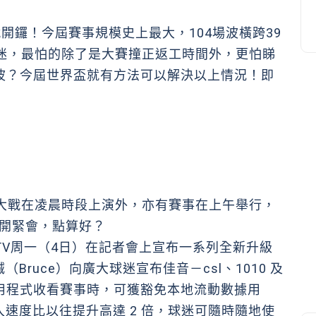
6就開鑼！今屆賽事規模史上最大，104場波橫跨39
球迷，最怕的除了是大賽撞正返工時間外，更怕睇
睇波？今屆世界盃就有方法可以解決以上情況！即
少大戰在凌晨時段上演外，亦有賽事在上午舉行，
甚至開緊會，點算好？
iuTV周一（4日）在記者會上宣布一系列全新升級
ruce）向廣大球迷宣布佳音－csl、1010 及
 TV應用程式收看賽事時，可獲豁免本地流動數據用
速度比以往提升高達 2 倍，球迷可隨時隨地使