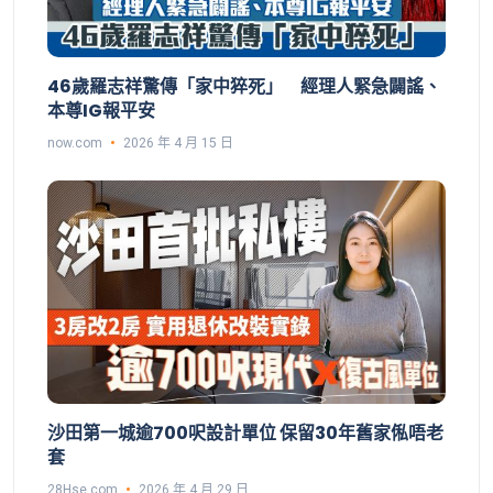
46歲羅志祥驚傳「家中猝死」 經理人緊急闢謠、
本尊IG報平安
now.com
2026 年 4 月 15 日
沙田第一城逾700呎設計單位 保留30年舊家俬唔老
套
28Hse.com
2026 年 4 月 29 日