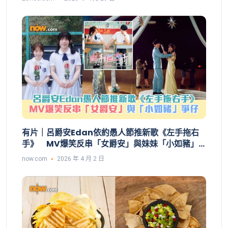
有片｜呂爵安Edan依約愚人節推新歌《左手拖右
手》 MV爆笑反串「女爵安」與妹妹「小如豬」
爭仔 男主角Gordon@ZPOT慘被大整蠱
now.com
2026 年 4 月 2 日