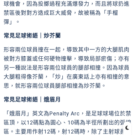
球機會，因為投擲過程充滿爆發力，而且將球扔進
禁區後對對方造成巨大威脅，故被稱為「手榴
彈」。
常見足球術語｜炒芥蘭
形容兩位球員撞在一起，導致其中一方的大腿肌肉
被對方膝蓋或任何硬物撞擊，導致局部瘀傷；亦有
另一種說法是形容兩位球員的腿部相撞。因為球員
大腿粗得像芥蘭，「炒」在廣東話上亦有相撞的意
思，就形容兩位球員腿部相撞為炒芥蘭。
常見足球術語｜娥眉月
「娥眉月」英文為Penalty Arc，是足球球場位於禁
區頂，以12碼點為圓心、10碼為半徑所劃出的弧線
區。主要用作射12碼，射12碼時，除了主射球員和