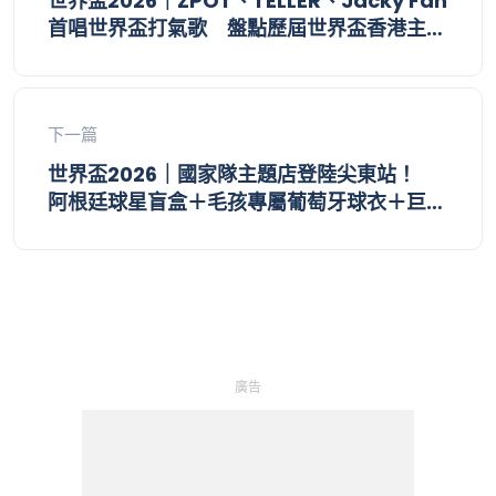
世界盃2026｜ZPOT、TELLER、Jacky Fan
首唱世界盃打氣歌 盤點歷屆世界盃香港主題
曲
下一篇
世界盃2026｜國家隊主題店登陸尖東站！
阿根廷球星盲盒＋毛孩專屬葡萄牙球衣＋巨型
球星打卡牆
廣告