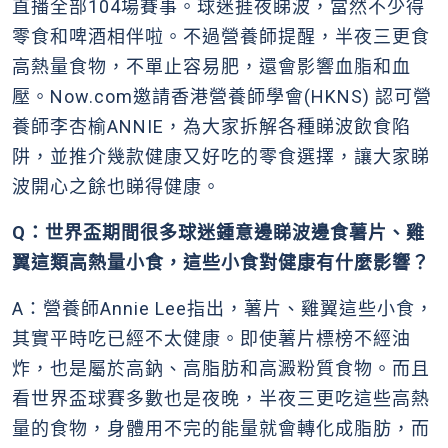
直播全部104場賽事。球迷捱夜睇波，當然不少得
零食和啤酒相伴啦。不過營養師提醒，半夜三更食
高熱量食物，不單止容易肥，還會影響血脂和血
壓。Now.com邀請香港營養師學會(HKNS) 認可營
養師李杏榆ANNIE，為大家拆解各種睇波飲食陷
阱，並推介幾款健康又好吃的零食選擇，讓大家睇
波開心之餘也睇得健康。
Q：世界盃期間很多球迷鍾意邊睇波邊食薯片、雞
翼這類高熱量小食，這些小食對健康有什麼影響？
A：營養師Annie Lee指出，薯片、雞翼這些小食，
其實平時吃已經不太健康。即使薯片標榜不經油
炸，也是屬於高鈉、高脂肪和高澱粉質食物。而且
看世界盃球賽多數也是夜晚，半夜三更吃這些高熱
量的食物，身體用不完的能量就會轉化成脂肪，而