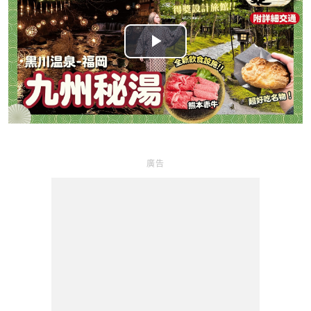
P
l
a
y
廣告
V
i
d
e
o