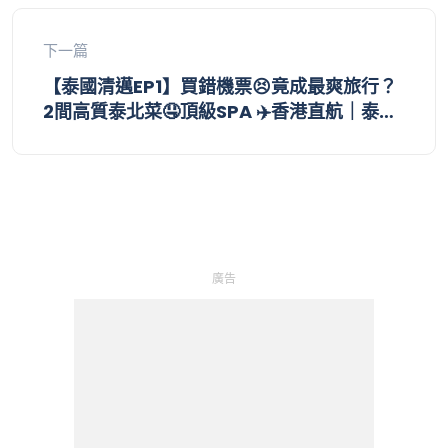
｜大分日田市｜交通PASS攻略【九州自由
行】EP4｜福岡自由行2026
下一篇
【泰國清邁EP1】買錯機票😣竟成最爽旅行？
2間高質泰北菜🤤頂級SPA ✈️香港直航｜泰北
曼谷有幾唔同？數位遊牧為何愛這裡？舊城區
超美酒店✨尼曼區商場購物🛍️清邁交通＋找換
店｜帕邢寺｜泰國自由行2026
廣告