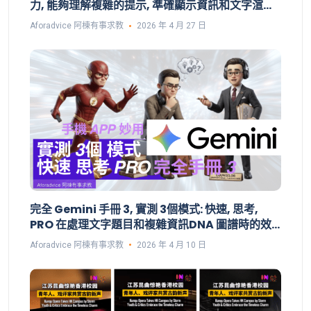
力, 能夠理解複雜的提示, 準確顯示資訊和文字渲染,
支援繁體中文| 多圖像一致性, subject lock 準確修
Aforadvice 阿棟有事求教
2026 年 4 月 27 日
改圖片
完全 Gemini 手冊 3, 實測 3個模式: 快速, 思考,
PRO 在處理文字題目和複雜資訊DNA 圖譜時的效
果，和手機 APP的語音對話情況。
Aforadvice 阿棟有事求教
2026 年 4 月 10 日