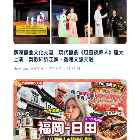
蘇港崑曲文化交流｜現代崑劇《風雪夜歸人》理大
上演 吳歡細訴江蘇、香港文脈交融
Now.com WATCH
2026 年 4 月 17 日