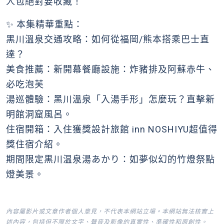
人包絕對要收藏！
✨ 本集精華重點：
黑川溫泉交通攻略：如何從福岡/熊本搭乘巴士直
達？
美食推薦：新開幕餐廳設施：炸豬排及阿蘇赤牛、
必吃泡芙
湯巡體驗：黑川溫泉「入湯手形」怎麼玩？直擊新
明館洞窟風呂。
住宿開箱：入住獲獎設計旅館 inn NOSHIYU超值得
獎住宿介紹。
期間限定黒川温泉湯あかり：如夢似幻的竹燈祭點
燈美景。
內容屬影片或文章作者個人意見，不代表本網站立場。本網站無法核實上
述內容，包括但不限於文字、聲音及影像的真實性、準確性和原創性。