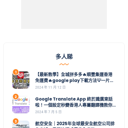
多人睇
【最新教學】全城拼多多🔥順豐集運香港
免運費🔥google play下載方法💡一片學
識拼多多整個操作👊集運價目表｜拼多多
2024 年 11 月 12 日
教學｜集運直郵｜拼多多如何買｜拼多多
香港下載｜香港付款｜購物車｜應用寶
Google Translate App 終於識廣東話
啦！一個設定秒變香港人專屬翻譯機教你
一招開啟Google翻譯嘅廣東話功能 | 安裝
2024 年 7 月 5 日
了都用不到，點解？設定好手機就用到。
航空安全｜2025年全球最安全航空公司排