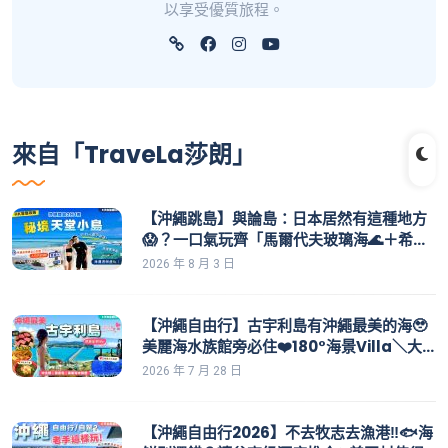
以享受優質旅程。
來自「TraveLa莎朗」
【沖繩跳島】與論島：日本居然有這種地方
😱？一口氣玩齊「馬爾代夫玻璃海🌊＋希臘
純白小鎮」！住奢華Resort🏨｜沖繩自由行
2026 年 8 月 3 日
｜鹿兒島奄美大島
【沖繩自由行】古宇利島有沖繩最美的海🥹
美麗海水族館旁必住❤️180°海景Villa＼大
啖海葡萄飯🥩頂級本部牛燒肉／古宇利島大
2026 年 7 月 28 日
橋/心形石/海洋塔｜沖繩自駕遊2026-EP2
｜沖繩景點｜沖繩美食｜沖繩住宿
【沖繩自由行2026】不去牧志去漁港‼️🐟海