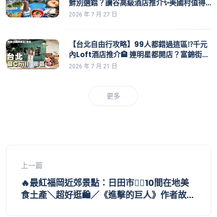
鮮別選錯？讀谷高級酒店推介✨美國村值得
去嗎？＼看日落🌇／租車攻略｜沖繩景點｜
2026 年 7 月 27 日
讀谷酒店｜沖繩美食推介｜泊港魚市場｜殘
波岬
【台北自由行攻略】99人都錯過這區⁉️千元
內Loft酒店推介🏨 連明星都開店？富錦街慢
活魅力☕10間隱藏版質感店🛍️101策展夜景｜
2026 年 7 月 21 日
2026台北旅行EP1｜台北酒店推介｜台北新
餐廳｜台北美食
更多
上一篇
🔥最紅福岡近郊景點：日田市💁‍♀️10間在地美
食土產＼超好逛🛍️／《進擊的巨人》作者故鄉
半天遊｜古藥店、300年酒造、朝聖富商玩意