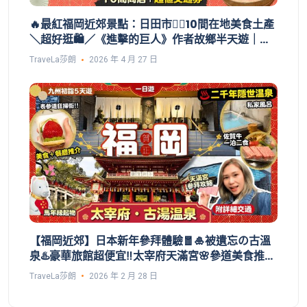
🔥最紅福岡近郊景點：日田市💁‍♀️10間在地美食土產
＼超好逛🛍️／《進擊的巨人》作者故鄉半天遊｜古
藥店、300年酒造、朝聖富商玩意｜大分日田市｜
TraveLa莎朗
2026 年 4 月 27 日
交通PASS攻略【九州自由行】EP4｜福岡自由行
2026
【福岡近郊】日本新年參拜體驗🧧🎍被遺忘の古溫
泉♨️豪華旅館超便宜‼️太宰府天滿宮🌸參道美食推介
🍡｜福岡機場大翻新＼附詳細交通／【九州自由行
TraveLa莎朗
2026 年 2 月 28 日
2026】古湯溫泉-佐賀｜福岡自由行2026行程｜
日本自由行