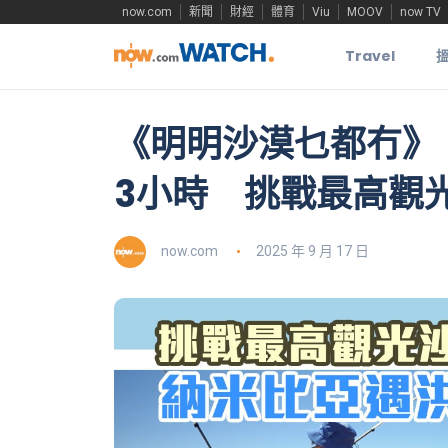
now.com
新聞
財經
體育
Viu
MOOV
now TV
Travel
《明明沙漠乜都冇》
3小時 挑戰最高觀
now.com
2025 年 9 月 17 日