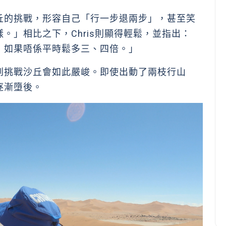
丘的挑戰，形容自己「行一步退兩步」，甚至笑
。」相比之下，Chris則顯得輕鬆，並指出：
，如果唔係平時鬆多三、四倍。」
到挑戰沙丘會如此嚴峻。即使出動了兩枝行山
逐漸墮後。