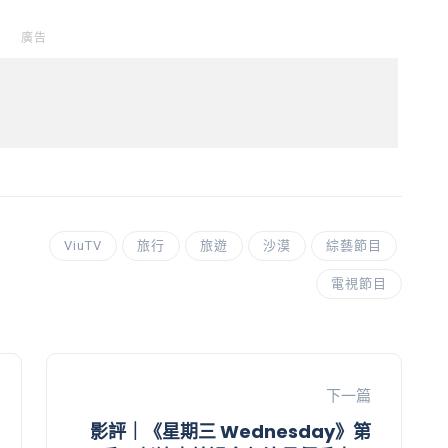
廣告
ViuTV
旅行
旅遊
沙漠
綜藝節目
電視節目
下一篇
影評｜《星期三 Wednesday》第