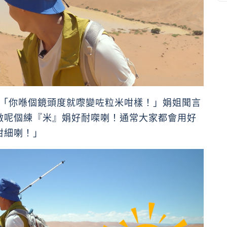
娟：「你喺個鏡頭度就嚟變咗粒米咁樣！」娟姐聞言
做呢個練『米』娟好耐㗎喇！通常大家都會用好
咁細喇！」