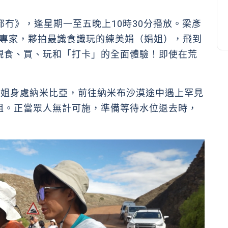
漠乜都冇》，逢星期一至五晚上10時30分播放。梁彥
地的專家，夥拍最識食識玩的練美娟（娟姐），飛到
現食、買、玩和「打卡」的全面體驗！即使在荒
和娟姐身處納米比亞，前往納米布沙漠途中遇上罕見
阻。正當眾人無計可施，準備等待水位退去時，