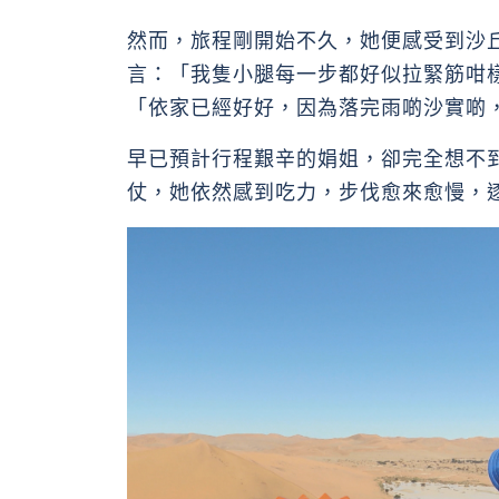
然而，旅程剛開始不久，她便感受到沙
言：「我隻小腿每一步都好似拉緊筋咁樣
「依家已經好好，因為落完雨啲沙實啲
早已預計行程艱辛的娟姐，卻完全想不
仗，她依然感到吃力，步伐愈來愈慢，