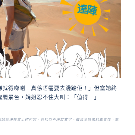
睇就得㗎喇！真係唔需要去踐踏佢！」但當她終
瑰麗景色，娟姐忍不住大叫：「值得！」
網站無法核實上述內容，包括但不限於文字、聲音及影像的真實性、準