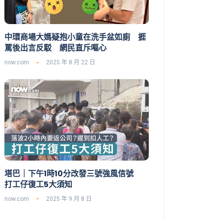
中環商場大媽疑抱小童在洗手盆如廁 捱
罵後出言反駁 網民直斥嘔心
now.com
2025 年 8 月 22 日
塔巴｜下午1時10分改發三號強風信號
打工仔復工5大須知
now.com
2025 年 9 月 8 日