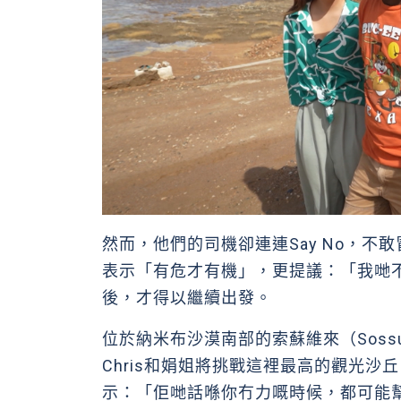
然而，他們的司機卻連連Say No，不敢
表示「有危才有機」，更提議：「我哋
後，才得以繼續出發。
位於納米布沙漠南部的索蘇維來（Soss
Chris和娟姐將挑戰這裡最高的觀光
示：「佢哋話喺你冇力嘅時候，都可能