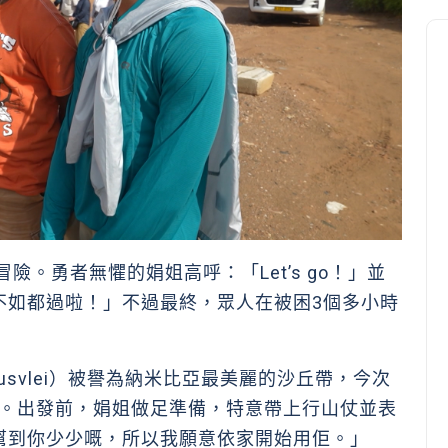
冒險。勇者無懼的娟姐高呼：「Let’s go！」並
不如都過啦！」不過最終，眾人在被困3個多小時
usvlei）被譽為納米比亞最美麗的沙丘帶，今次
沙丘。出發前，娟姐做足準備，特意帶上行山仗並表
幫到你少少嘅，所以我願意依家開始用佢。」