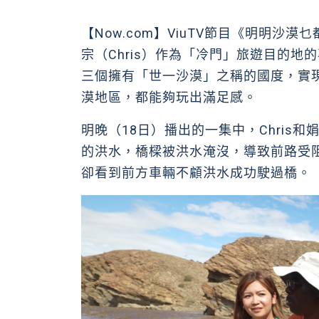
【Now.com】ViuTV節目《明明沙
宗（Chris）作為「冷門」旅遊目的
三個擁有「世一沙漠」之稱的國度，實
漠地區，都能夠玩出滿足感。
明晚（18日）播出的一集中，Chris
的洪水，橋樑被洪水淹沒，導致前路受
卻看到前方車輛不顧洪水成功駛過橋。