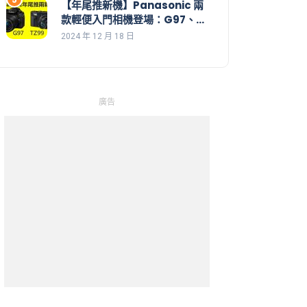
【年尾推新機】Panasonic 兩
款輕便入門相機登場：G97、
TZ99 (ZS99)
2024 年 12 月 18 日
廣告