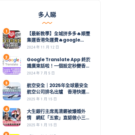
多人睇
【最新教學】全城拼多多🔥順豐
集運香港免運費🔥google
play下載方法💡一片學識拼多
2024 年 11 月 12 日
多整個操作👊集運價目表｜拼多
多教學｜集運直郵｜拼多多如何
Google Translate App 終於
買｜拼多多香港下載｜香港付款
識廣東話啦！一個設定秒變香港
｜購物車｜應用寶
人專屬翻譯機教你一招開啟
2024 年 7 月 5 日
Google翻譯嘅廣東話功能 | 安
裝了都用不到，點解？設定好手
航空安全｜2025年全球最安全
機就用到。
航空公司排名出爐 香港快運成
最安全廉航
2025 年 1 月 15 日
大生銀行主席馬清鏗被爆婚外
情 網紅「五索」直認做小三後
稱暫時消失
2025 年 1 月 15 日