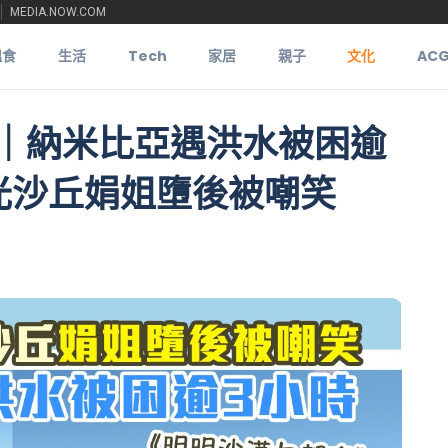
MEDIA.NOW.COM
搵食
生活
Tech
家居
親子
文化
AC
｜納米比亞遇洪水被困逾
光沙丘娟姐墮後被嘲笑